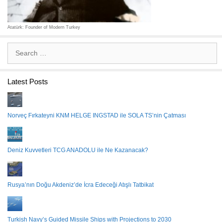
Atatürk: Founder of Modern Turkey
Search
for:
Latest Posts
Norveç Fırkateyni KNM HELGE INGSTAD ile SOLA TS’nin Çatması
Deniz Kuvvetleri TCG ANADOLU ile Ne Kazanacak?
Rusya’nın Doğu Akdeniz’de İcra Edeceği Atışlı Tatbikat
Turkish Navy’s Guided Missile Ships with Projections to 2030