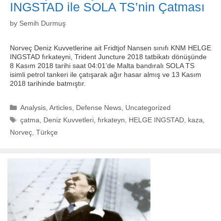
INGSTAD ile SOLA TS’nin Çatması
by
Semih Durmuş
Norveç Deniz Kuvvetlerine ait Fridtjof Nansen sınıfı KNM HELGE
INGSTAD fırkateyni, Trident Juncture 2018 tatbikatı dönüşünde
8 Kasım 2018 tarihi saat 04:01’de Malta bandıralı SOLA TS
isimli petrol tankeri ile çatışarak ağır hasar almış ve 13 Kasım
2018 tarihinde batmıştır.
Categories
Analysis
,
Articles
,
Defense News
,
Uncategorized
Tags
çatma
,
Deniz Kuvvetleri
,
fırkateyn
,
HELGE INGSTAD
,
kaza
,
Norveç
,
Türkçe