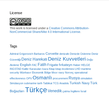
License
This work is licensed under a
Creative Commons Attribution-
NonCommercial-ShareAlike 4.0 International License
.
Tags
Corvette
Admiral Grigorovich
Barbaros
denizaltı
Denizde Üslenme
Deniz
Deniz Kuvvetleri
Deniz Harekatı
Güvenliği
Doğu
Fatih
English
Frigate
fırkateyn
Akdeniz
FAC
Haber
HELGE
INGSTAD
Kalibr
Karasuları
kaza
Kitap
kitap incelemesi
LHD
maritime
security
Münhasır Ekonomik Bölge
Mısır
navy
Norveç
operational
Osmanlı
Rusya
effectiveness
OPV
procurement
simulation
Turkish Navy
Türk
Simülasyon
submarine
tarih
Tatbikat
TCG Anadolu
Türkçe
Venedik
Boğazları
çatma
İngiltere
İsrail