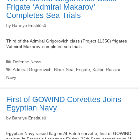
Frigate ‘Admiral Makarov’
Completes Sea Trials
by
Bahriye Enstitüsü
Third of the Admiral Grigorovich class (Project 11356) frigates
‘Admiral Makarov’ completed sea trials
Categories
Defense News
Tags
Admiral Grigorovich
,
Black Sea
,
Frigate
,
Kalibr
,
Russian
Navy
First of GOWIND Corvettes Joins
Egyptian Navy
by
Bahriye Enstitüsü
Egyptian Navy raised flag on Al-Fateh corvette, first of GOWIND