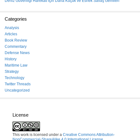
Deniz Güvenliği Harekâtı İçin Daha Küçük ve Esnek Savaş Gemileri
Categories
Analysis
Articles
Book Review
Commentary
Defense News
History
Maritime Law
Strategy
Technology
Twitter Threads
Uncategorized
License
This work is licensed under a
Creative Commons Attribution-
NonCommercial-ShareAlike 4.0 International License
.