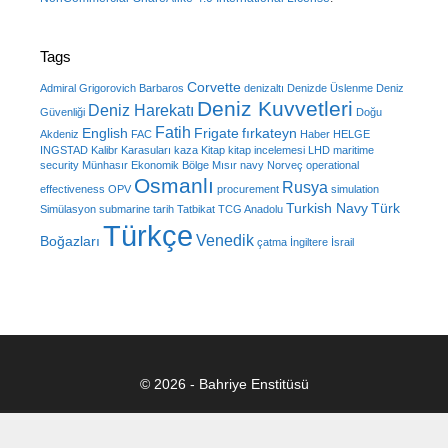
Tags
Corvette
Admiral Grigorovich
Barbaros
denizaltı
Denizde Üslenme
Deniz
Deniz Kuvvetleri
Deniz Harekatı
Güvenliği
Doğu
Fatih
English
Frigate
fırkateyn
Akdeniz
FAC
Haber
HELGE
INGSTAD
Kalibr
Karasuları
kaza
Kitap
kitap incelemesi
LHD
maritime
security
Münhasır Ekonomik Bölge
Mısır
navy
Norveç
operational
Osmanlı
Rusya
effectiveness
OPV
procurement
simulation
Turkish Navy
Türk
Simülasyon
submarine
tarih
Tatbikat
TCG Anadolu
Türkçe
Venedik
Boğazları
çatma
İngiltere
İsrail
© 2026 - Bahriye Enstitüsü