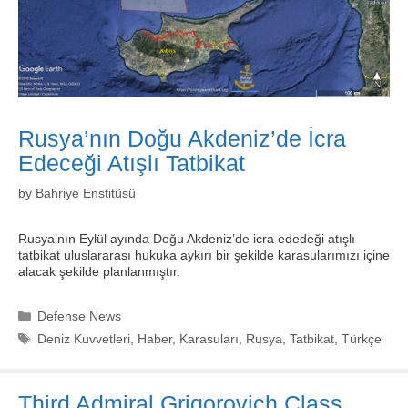
Rusya’nın Doğu Akdeniz’de İcra
Edeceği Atışlı Tatbikat
by
Bahriye Enstitüsü
Rusya’nın Eylül ayında Doğu Akdeniz’de icra ededeği atışlı
tatbikat uluslararası hukuka aykırı bir şekilde karasularımızı içine
alacak şekilde planlanmıştır.
Categories
Defense News
Tags
Deniz Kuvvetleri
,
Haber
,
Karasuları
,
Rusya
,
Tatbikat
,
Türkçe
Third Admiral Grigorovich Class