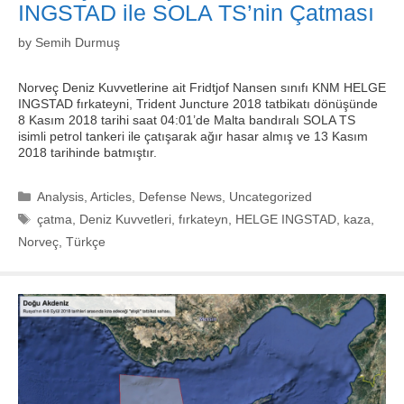
INGSTAD ile SOLA TS’nin Çatması
by
Semih Durmuş
Norveç Deniz Kuvvetlerine ait Fridtjof Nansen sınıfı KNM HELGE
INGSTAD fırkateyni, Trident Juncture 2018 tatbikatı dönüşünde
8 Kasım 2018 tarihi saat 04:01’de Malta bandıralı SOLA TS
isimli petrol tankeri ile çatışarak ağır hasar almış ve 13 Kasım
2018 tarihinde batmıştır.
Categories
Analysis
,
Articles
,
Defense News
,
Uncategorized
Tags
çatma
,
Deniz Kuvvetleri
,
fırkateyn
,
HELGE INGSTAD
,
kaza
,
Norveç
,
Türkçe