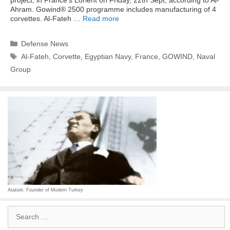
project, in France’s Lorient on Friday, 22th Sept, according to Al-
Ahram. Gowind® 2500 programme includes manufacturing of 4
corvettes. Al-Fateh …
Read more
Categories
Defense News
Tags
Al-Fateh
,
Corvette
,
Egyptian Navy
,
France
,
GOWIND
,
Naval
Group
Atatürk: Founder of Modern Turkey
Search
for: