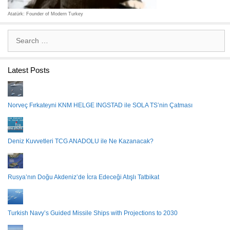
Atatürk: Founder of Modern Turkey
Search
for:
Latest Posts
Norveç Fırkateyni KNM HELGE INGSTAD ile SOLA TS’nin Çatması
Deniz Kuvvetleri TCG ANADOLU ile Ne Kazanacak?
Rusya’nın Doğu Akdeniz’de İcra Edeceği Atışlı Tatbikat
Turkish Navy’s Guided Missile Ships with Projections to 2030