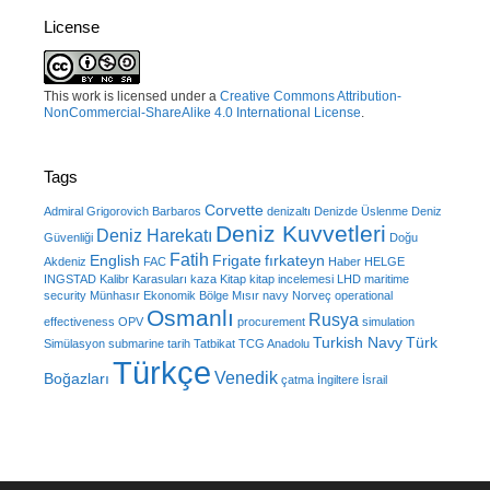
License
This work is licensed under a
Creative Commons Attribution-
NonCommercial-ShareAlike 4.0 International License
.
Tags
Corvette
Admiral Grigorovich
Barbaros
denizaltı
Denizde Üslenme
Deniz
Deniz Kuvvetleri
Deniz Harekatı
Güvenliği
Doğu
Fatih
English
Frigate
fırkateyn
Akdeniz
FAC
Haber
HELGE
INGSTAD
Kalibr
Karasuları
kaza
Kitap
kitap incelemesi
LHD
maritime
security
Münhasır Ekonomik Bölge
Mısır
navy
Norveç
operational
Osmanlı
Rusya
effectiveness
OPV
procurement
simulation
Turkish Navy
Türk
Simülasyon
submarine
tarih
Tatbikat
TCG Anadolu
Türkçe
Venedik
Boğazları
çatma
İngiltere
İsrail