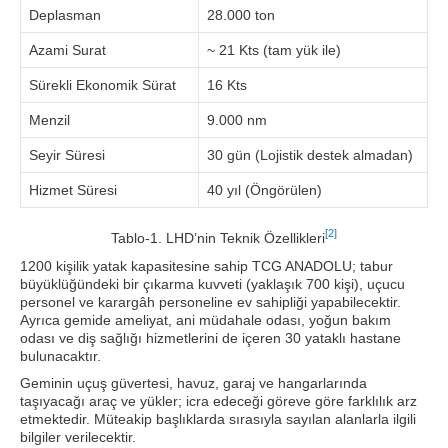
Deplasman
28.000 ton
Azami Surat
~ 21 Kts (tam yük ile)
Sürekli Ekonomik Sürat
16 Kts
Menzil
9.000 nm
Seyir Süresi
30 gün (Lojistik destek almadan)
Hizmet Süresi
40 yıl (Öngörülen)
[2]
Tablo-1. LHD’nin Teknik Özellikleri
1200 kişilik yatak kapasitesine sahip TCG ANADOLU; tabur
büyüklüğündeki bir çıkarma kuvveti (yaklaşık 700 kişi), uçucu
personel ve karargâh personeline ev sahipliği yapabilecektir.
Ayrıca gemide ameliyat, ani müdahale odası, yoğun bakım
odası ve diş sağlığı hizmetlerini de içeren 30 yataklı hastane
bulunacaktır.
Geminin uçuş güvertesi, havuz, garaj ve hangarlarında
taşıyacağı araç ve yükler; icra edeceği göreve göre farklılık arz
etmektedir. Müteakip başlıklarda sırasıyla sayılan alanlarla ilgili
bilgiler verilecektir.