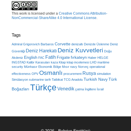
This work is licensed under a
Creative Commons Attribution-
NonCommercial-ShareAlike 4.0 International License
.
Tags
Corvette
Admiral Grigorovich
Barbaros
denizaltı
Denizde Üslenme
Deniz
Deniz Kuvvetleri
Deniz Harekatı
Güvenliği
Doğu
Fatih
English
Frigate
fırkateyn
Akdeniz
FAC
Haber
HELGE
INGSTAD
Kalibr
Karasuları
kaza
Kitap
kitap incelemesi
LHD
maritime
security
Münhasır Ekonomik Bölge
Mısır
navy
Norveç
operational
Osmanlı
Rusya
effectiveness
OPV
procurement
simulation
Turkish Navy
Türk
Simülasyon
submarine
tarih
Tatbikat
TCG Anadolu
Türkçe
Venedik
Boğazları
çatma
İngiltere
İsrail
© 2026 - Bahriye Enstitüsü