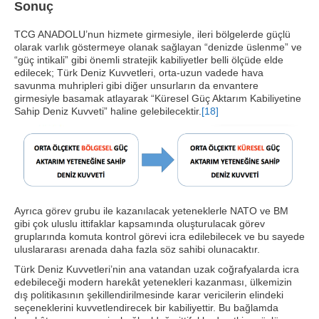
Sonuç
TCG ANADOLU’nun hizmete girmesiyle, ileri bölgelerde güçlü
olarak varlık göstermeye olanak sağlayan “denizde üslenme” ve
“güç intikali” gibi önemli stratejik kabiliyetler belli ölçüde elde
edilecek; Türk Deniz Kuvvetleri, orta-uzun vadede hava
savunma muhripleri gibi diğer unsurların da envantere
girmesiyle basamak atlayarak “Küresel Güç Aktarım Kabiliyetine
Sahip Deniz Kuvveti” haline gelebilecektir.
[18]
Ayrıca görev grubu ile kazanılacak yeteneklerle NATO ve BM
gibi çok uluslu ittifaklar kapsamında oluşturulacak görev
gruplarında komuta kontrol görevi icra edilebilecek ve bu sayede
uluslararası arenada daha fazla söz sahibi olunacaktır.
Türk Deniz Kuvvetleri’nin ana vatandan uzak coğrafyalarda icra
edebileceği modern harekât yetenekleri kazanması, ülkemizin
dış politikasının şekillendirilmesinde karar vericilerin elindeki
seçeneklerini kuvvetlendirecek bir kabiliyettir. Bu bağlamda