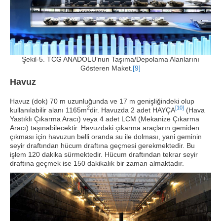
Şekil-5. TCG ANADOLU’nun Taşıma/Depolama Alanlarını
Gösteren Maket.
[9]
Havuz
Havuz (dok) 70 m uzunluğunda ve 17 m genişliğindeki olup
2
[10]
kullanılabilir alanı 1165m
dir. Havuzda 2 adet HAYÇA
(Hava
Yastıklı Çıkarma Aracı) veya 4 adet LCM (Mekanize Çıkarma
Aracı) taşınabilecektir. Havuzdaki çıkarma araçların gemiden
çıkması için havuzun belli oranda su ile dolması, yani geminin
seyir draftından hücum draftına geçmesi gerekmektedir. Bu
işlem 120 dakika sürmektedir. Hücum draftından tekrar seyir
draftına geçmek ise 150 dakikalık bir zaman almaktadır.