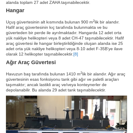
alanda toplam 27 adet ZAHA taşınabilecektir.
Hangar
2
Uçuş güvertesinin alt kısmında bulunan 900 m
lik bir alandır.
Hafif araç güvertesinin kıç tarafında bulunmakta ve bu
güverteden bir perde ile ayrılmaktadır. Hangarda 12 adet orta
yük nakliye helikopteri veya 8 adet CH-47 taşınabilecektir. Hafif
araç güvertesi ile hangar birleştirildiğinde oluşan alanda ise 25
adet orta yük nakliye helikopteri veya 8-10 adet F-35B’ye ilave
olarak 12 helikopter taşınabilecektir.
[8]
Ağır Araç Güvertesi
2
Havuzun baş tarafında bulunan 1410 m
lik bir alandır. Ağır araç
güvertesinin esas fonksiyonu tank gibi ağır ve paletli araçları
taşımaktır; ancak lastikli araç ve/veya konteynerler de
depolanabilir. Bu alanda 29 adet tank taşınabilecektir.