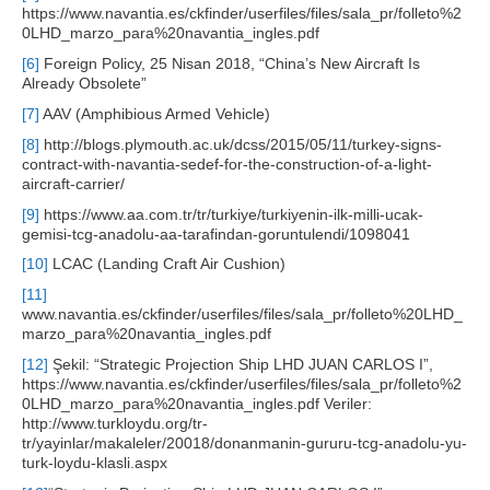
https://www.navantia.es/ckfinder/userfiles/files/sala_pr/folleto%2
0LHD_marzo_para%20navantia_ingles.pdf
[6]
Foreign Policy, 25 Nisan 2018, “China’s New Aircraft Is
Already Obsolete”
[7]
AAV (Amphibious Armed Vehicle)
[8]
http://blogs.plymouth.ac.uk/dcss/2015/05/11/turkey-signs-
contract-with-navantia-sedef-for-the-construction-of-a-light-
aircraft-carrier/
[9]
https://www.aa.com.tr/tr/turkiye/turkiyenin-ilk-milli-ucak-
gemisi-tcg-anadolu-aa-tarafindan-goruntulendi/1098041
[10]
LCAC (Landing Craft Air Cushion)
[11]
www.navantia.es/ckfinder/userfiles/files/sala_pr/folleto%20LHD_
marzo_para%20navantia_ingles.pdf
[12]
Şekil: “Strategic Projection Ship LHD JUAN CARLOS I”,
https://www.navantia.es/ckfinder/userfiles/files/sala_pr/folleto%2
0LHD_marzo_para%20navantia_ingles.pdf Veriler:
http://www.turkloydu.org/tr-
tr/yayinlar/makaleler/20018/donanmanin-gururu-tcg-anadolu-yu-
turk-loydu-klasli.aspx