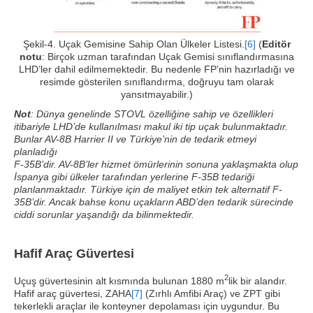
Şekil-4. Uçak Gemisine Sahip Olan Ülkeler Listesi.
[6]
(
Editör
notu
: Birçok uzman tarafından Uçak Gemisi sınıflandırmasına
LHD’ler dahil edilmemektedir. Bu nedenle FP’nin hazırladığı ve
resimde gösterilen sınıflandırma, doğruyu tam olarak
yansıtmayabilir.)
Not
: Dünya genelinde STOVL özelliğine sahip ve özellikleri
itibariyle LHD’de kullanılması makul iki tip uçak bulunmaktadır.
Bunlar AV-8B Harrier II ve Türkiye’nin de tedarik etmeyi
planladığı
F-35B’dir. AV-8B’ler hizmet ömürlerinin sonuna yaklaşmakta olup
İspanya gibi ülkeler tarafından yerlerine F-35B tedariği
planlanmaktadır. Türkiye için de maliyet etkin tek alternatif F-
35B’dir. Ancak bahse konu uçakların ABD’den tedarik sürecinde
ciddi sorunlar yaşandığı da bilinmektedir.
Hafif Araç Güvertesi
2
Uçuş güvertesinin alt kısmında bulunan 1880 m
lik bir alandır.
Hafif araç güvertesi, ZAHA
[7]
(Zırhlı Amfibi Araç) ve ZPT gibi
tekerlekli araçlar ile konteyner depolaması için uygundur. Bu