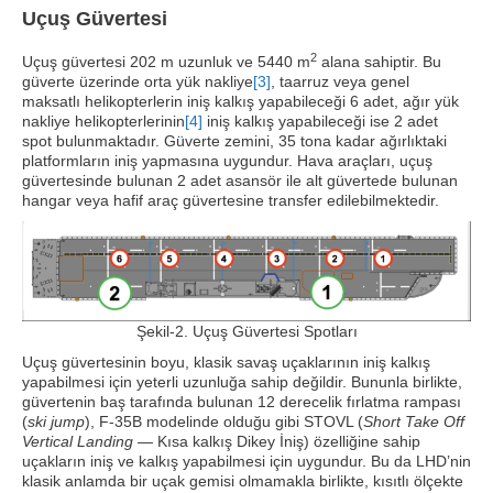
Uçuş Güvertesi
2
Uçuş güvertesi 202 m uzunluk ve 5440 m
alana sahiptir. Bu
güverte üzerinde orta yük nakliye
[3]
, taarruz veya genel
maksatlı helikopterlerin iniş kalkış yapabileceği 6 adet, ağır yük
nakliye helikopterlerinin
[4]
iniş kalkış yapabileceği ise 2 adet
spot bulunmaktadır. Güverte zemini, 35 tona kadar ağırlıktaki
platformların iniş yapmasına uygundur. Hava araçları, uçuş
güvertesinde bulunan 2 adet asansör ile alt güvertede bulunan
hangar veya hafif araç güvertesine transfer edilebilmektedir.
Şekil-2. Uçuş Güvertesi Spotları
Uçuş güvertesinin boyu, klasik savaş uçaklarının iniş kalkış
yapabilmesi için yeterli uzunluğa sahip değildir. Bununla birlikte,
güvertenin baş tarafında bulunan 12 derecelik fırlatma rampası
(
ski jump
), F-35B modelinde olduğu gibi STOVL (
Short Take Off
Vertical Landing
— Kısa kalkış Dikey İniş) özelliğine sahip
uçakların iniş ve kalkış yapabilmesi için uygundur. Bu da LHD’nin
klasik anlamda bir uçak gemisi olmamakla birlikte, kısıtlı ölçekte