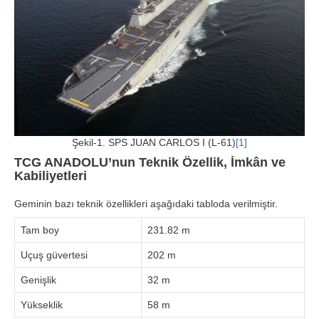
Şekil-1. SPS JUAN CARLOS I (L-61)
[1]
TCG ANADOLU’nun Teknik Özellik, İmkân ve
Kabiliyetleri
Geminin bazı teknik özellikleri aşağıdaki tabloda verilmiştir.
Tam boy
231.82 m
Uçuş güvertesi
202 m
Genişlik
32 m
Yükseklik
58 m