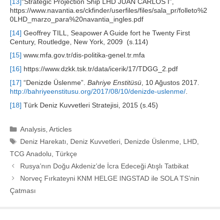
[13]
“Strategic Projection Ship LHD JUAN CARLOS I”,
https://www.navantia.es/ckfinder/userfiles/files/sala_pr/folleto%2
0LHD_marzo_para%20navantia_ingles.pdf
[14]
Geoffrey TILL, Seapower A Guide fort he Twenty First
Century, Routledge, New York, 2009 (s.114)
[15]
www.mfa.gov.tr/dis-politika-genel.tr.mfa
[16]
https://www.dzkk.tsk.tr/data/icerik/17/TDGG_2.pdf
[17]
“Denizde Üslenme”.
Bahriye Enstitüsü
, 10 Ağustos 2017.
http://bahriyeenstitusu.org/2017/08/10/denizde-uslenme/
.
[18]
Türk Deniz Kuvvetleri Stratejisi, 2015 (s.45)
Categories
Analysis
,
Articles
Tags
Deniz Harekatı
,
Deniz Kuvvetleri
,
Denizde Üslenme
,
LHD
,
TCG Anadolu
,
Türkçe
Rusya’nın Doğu Akdeniz’de İcra Edeceği Atışlı Tatbikat
Norveç Fırkateyni KNM HELGE INGSTAD ile SOLA TS’nin
Çatması