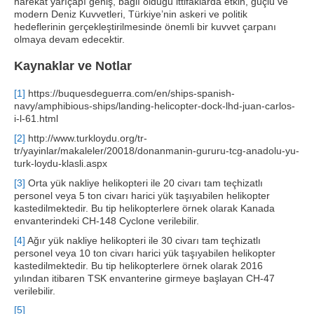
harekât yarıçapı geniş, bağlı olduğu ittifaklarda etkin, güçlü ve
modern Deniz Kuvvetleri, Türkiye’nin askeri ve politik
hedeflerinin gerçekleştirilmesinde önemli bir kuvvet çarpanı
olmaya devam edecektir.
Kaynaklar ve Notlar
[1]
https://buquesdeguerra.com/en/ships-spanish-
navy/amphibious-ships/landing-helicopter-dock-lhd-juan-carlos-
i-l-61.html
[2]
http://www.turkloydu.org/tr-
tr/yayinlar/makaleler/20018/donanmanin-gururu-tcg-anadolu-yu-
turk-loydu-klasli.aspx
[3]
Orta yük nakliye helikopteri ile 20 civarı tam teçhizatlı
personel veya 5 ton civarı harici yük taşıyabilen helikopter
kastedilmektedir. Bu tip helikopterlere örnek olarak Kanada
envanterindeki CH-148 Cyclone verilebilir.
[4]
Ağır yük nakliye helikopteri ile 30 civarı tam teçhizatlı
personel veya 10 ton civarı harici yük taşıyabilen helikopter
kastedilmektedir. Bu tip helikopterlere örnek olarak 2016
yılından itibaren TSK envanterine girmeye başlayan CH-47
verilebilir.
[5]