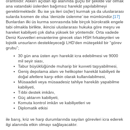
orantılıdır. Askerî açıdan ilgi alanında güçlü bir şekilde var olmak
ana vatandaki üslerden bağımsız harekât yapılabilmeyi
gerektirmektedir. Bu ise ya ileri üs(ler) kurmak ya da uluslararası
sularda kısmen de olsa ‘denizde üslenme’ ise mümkündür.
[17]
Bunlardan ilki üs kurma sonrasında bile birçok bürokratik engele
tabi olmakla birlikte, ikincisi uluslararası hukuka göre meşru ve
hareket kabiliyeti çok daha yüksek bir yöntemdir. Orta vadede
Deniz Kuvvetleri envanterine girecek olan HSH fırkateynleri ve
lojistik unsurların destekleyeceği LHD’den müteşekkil bir “görev
grubu”;
30 gün ana üsten ayrı harekât icra edebilmesi ve 9000
mil seyir siası,
Tabur büyüklüğünde muharip bir kuvveti taşıyabilmesi,
Geniş depolama alanı ve helikopter harekât kabiliyeti ile
doğal afetlere karşı etkin olarak kullanılabilmesi,
Müsaadeli veya müsaadesiz tahliye harekâtı yapabilme
kabiliyeti,
Tıbbi destek imkânı,
Güç aktarım kabiliyeti,
Komuta kontrol imkân ve kabiliyetleri ve
Diplomatik etkisi
ile barış, kriz ve harp durumlarında sayılan görevleri icra ederek
ilgi alanında etkin olmayı sağlayacaktır.