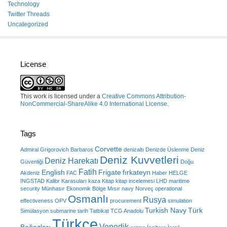
Technology
Twitter Threads
Uncategorized
License
This work is licensed under a
Creative Commons Attribution-
NonCommercial-ShareAlike 4.0 International License
.
Tags
Corvette
Admiral Grigorovich
Barbaros
denizaltı
Denizde Üslenme
Deniz
Deniz Kuvvetleri
Deniz Harekatı
Güvenliği
Doğu
Fatih
English
Frigate
fırkateyn
Akdeniz
FAC
Haber
HELGE
INGSTAD
Kalibr
Karasuları
kaza
Kitap
kitap incelemesi
LHD
maritime
security
Münhasır Ekonomik Bölge
Mısır
navy
Norveç
operational
Osmanlı
Rusya
effectiveness
OPV
procurement
simulation
Turkish Navy
Türk
Simülasyon
submarine
tarih
Tatbikat
TCG Anadolu
Türkçe
Venedik
Boğazları