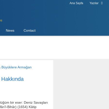
Ana Sayfa
Yazılar
ws
News
Contact
ı Hakkında
düğüm bir eser: Deniz Savaşları
ri’l-Bihâr) (1654) Kâtip