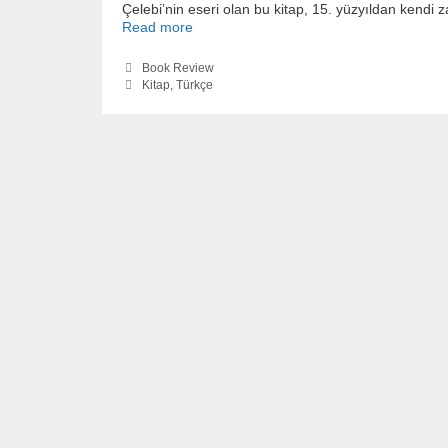
Çelebi’nin eseri olan bu kitap, 15. yüzyıldan kend
Read more
Categories
Book Review
Tags
Kitap
,
Türkçe