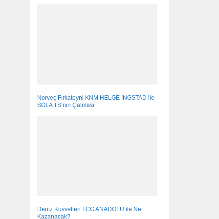
Norveç Fırkateyni KNM HELGE INGSTAD ile
SOLA TS’nin Çatması
Deniz Kuvvetleri TCG ANADOLU ile Ne
Kazanacak?