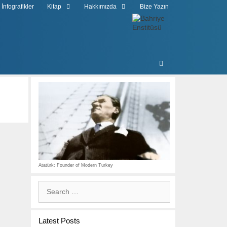
İnfografikler
Kitap
Hakkımızda
Bize Yazın
Atatürk: Founder of Modern Turkey
Search
for:
Latest Posts