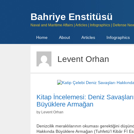
Skip
to
content
Bahriye Enstitüsü
Naval and Maritime Affairs | Articles | Infographics | Defense Ne
Home
About
Articles
Infographics
Levent Orhan
Kitap İncelemesi: Deniz Savaşlar
Büyüklere Armağan
by
Levent Orhan
Denizcilik meraklılarının okuması gerektiğini düşün
Hakkında Büyüklere Armağan (Tuhfetü’l Kibâr Fî Esfâ