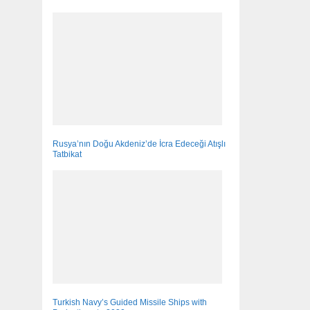
Rusya’nın Doğu Akdeniz’de İcra Edeceği Atışlı
Tatbikat
Turkish Navy’s Guided Missile Ships with